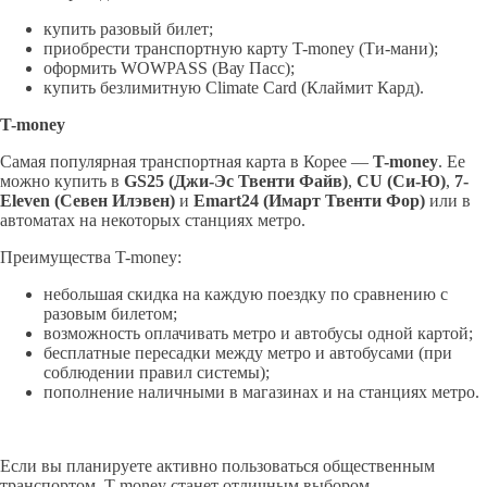
купить разовый билет;
приобрести транспортную карту T-money (Ти-мани);
оформить WOWPASS (Вау Пасс);
купить безлимитную Climate Card (Клаймит Кард).
T-
money
Самая популярная транспортная карта в Корее —
T-
money
. Ее
можно купить в
GS25 (Джи-Эс
Твенти
Файв
)
,
CU (Си-Ю)
,
7-
Eleven (Севен
Илэвен
)
и
Emart24 (
Имарт
Твенти
Фор)
или в
автоматах на некоторых станциях метро.
Преимущества T-money:
небольшая скидка на каждую поездку по сравнению с
разовым билетом;
возможность оплачивать метро и автобусы одной картой;
бесплатные пересадки между метро и автобусами (при
соблюдении правил системы);
пополнение наличными в магазинах и на станциях метро.
Если вы планируете активно пользоваться общественным
транспортом, T-money станет отличным выбором.