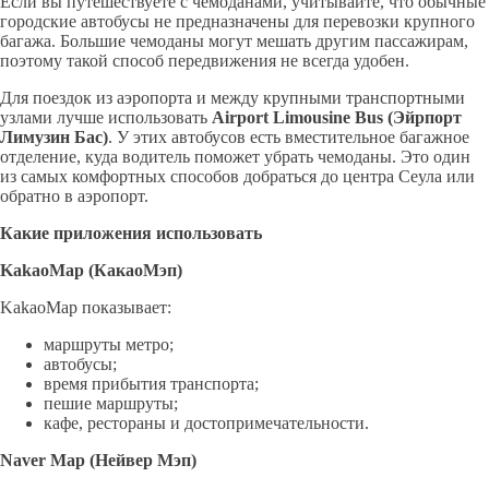
Если вы путешествуете с чемоданами, учитывайте, что обычные
городские автобусы не предназначены для перевозки крупного
багажа. Большие чемоданы могут мешать другим пассажирам,
поэтому такой способ передвижения не всегда удобен.
Для поездок из аэропорта и между крупными транспортными
узлами лучше использовать
Airport
Limousine
Bus
(
Эйрпорт
Лимузин Бас)
. У этих автобусов есть вместительное багажное
отделение, куда водитель поможет убрать чемоданы. Это один
из самых комфортных способов добраться до центра Сеула или
обратно в аэропорт.
Какие приложения использовать
KakaoMap
(
КакаоМэп
)
KakaoMap показывает:
маршруты метро;
автобусы;
время прибытия транспорта;
пешие маршруты;
кафе, рестораны и достопримечательности.
Naver
Map
(
Нейвер
Мэп
)