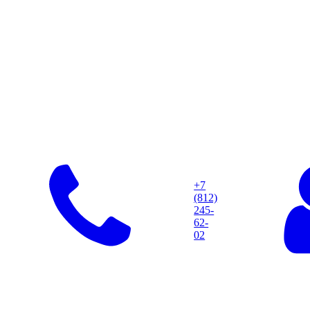
+7
(812)
245-
62-
02