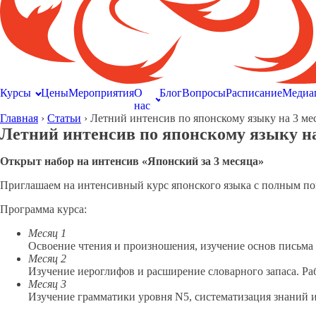
Курсы
Цены
Мероприятия
О
Блог
Вопросы
Расписание
Медиа
нас
Главная
›
Статьи
›
Летний интенсив по японскому языку на 3 ме
Летний интенсив по японскому языку на
Открыт набор на интенсив «Японский за 3 месяца»
Приглашаем на интенсивный курс японского языка с полным по
Программа курса:
Месяц 1
Освоение чтения и произношения, изучение основ письма и
Месяц 2
Изучение иероглифов и расширение словарного запаса. Раб
Месяц 3
Изучение грамматики уровня N5, систематизация знаний и